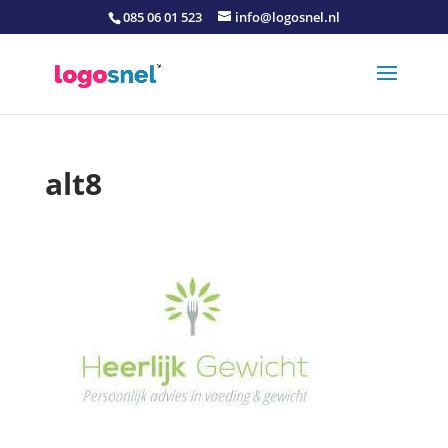
085 06 01 523
info@logosnel.nl
alt8