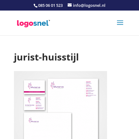
085 06 01 523
info@logosnel.nl
jurist-huisstijl