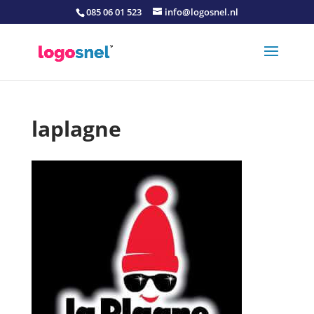
085 06 01 523
info@logosnel.nl
laplagne