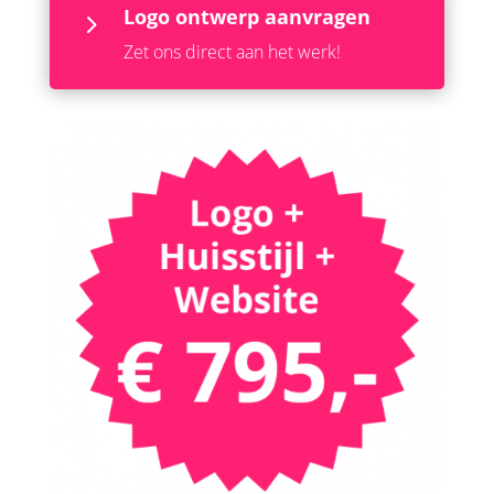
Logo ontwerp aanvragen
5
Zet ons direct aan het werk!