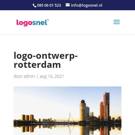
085 06 01 523
info@logosnel.nl
logo-ontwerp-
rotterdam
door
admin
|
aug 16, 2021