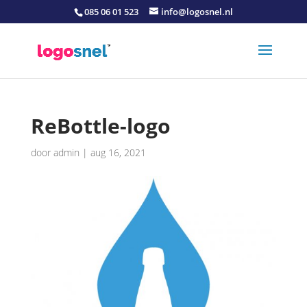
085 06 01 523
info@logosnel.nl
ReBottle-logo
door
admin
|
aug 16, 2021