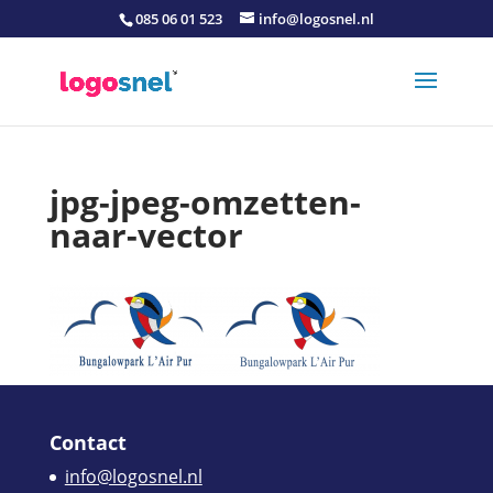
085 06 01 523
info@logosnel.nl
jpg-jpeg-omzetten-
naar-vector
Contact
info@logosnel.nl