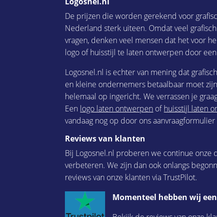
Logosnel.nl
De prijzen die worden gerekend voor grafis
Nederland sterk uiteen. Omdat veel grafisc
vragen, denken veel mensen dat het voor he
logo of huisstijl te laten ontwerpen door een
Logosnel.nl is echter van mening dat grafisc
en kleine ondernemers betaalbaar moet zijn.
helemaal op ingericht. We verrassen je graag
Een
logo laten ontwerpen
of
huisstijl laten
vandaag nog op door ons aanvraagformulier i
Reviews van klanten
Bij Logosnel.nl proberen we continue onze d
verbeteren. We zijn dan ook onlangs begon
reviews van onze klanten via TrustPilot.
Momenteel hebben wij een 
Bekijk de reviews van onze kla