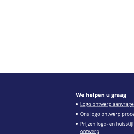
We helpen u graag
Logo ontwerp aanvrage
Ons logo ontwerp proc
Prijzen logo- en huisstijl
ontwerp