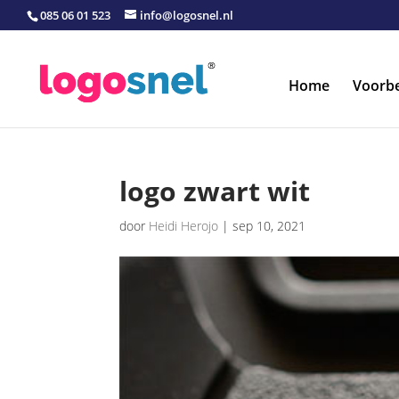
085 06 01 523
info@logosnel.nl
Home
Voorb
logo zwart wit
door
Heidi Herojo
|
sep 10, 2021