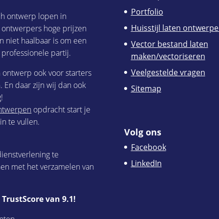
Portfolio
ch ontwerp lopen in
Huisstijl laten ontwerp
h ontwerpers hoge prijzen
n niet haalbaar is om een
Vector bestand laten
 professionele partij.
maken/vectoriseren
Veelgestelde vragen
h ontwerp ook voor starters
 En daar zijn wij dan ook
Sitemap
!
 ontwerpen
opdracht start je
n te vullen.
Volg ons
Facebook
ienstverlening te
LinkedIn
nen met het verzamelen van
TrustScore van 9.1!
nten.