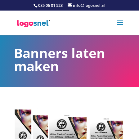
085 06 01 523
info@logosnel.nl
Banners laten
maken