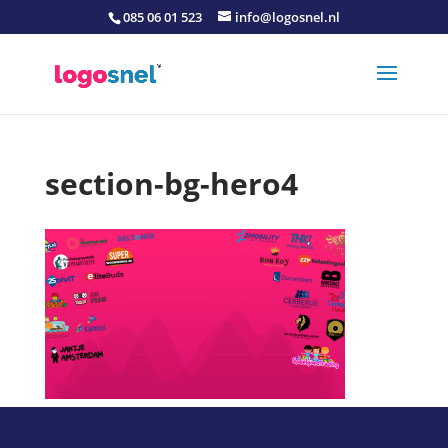
085 06 01 523
info@logosnel.nl
section-bg-hero4