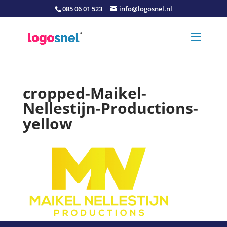
085 06 01 523
info@logosnel.nl
cropped-Maikel-
Nellestijn-Productions-
yellow