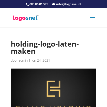
085 06 01 523
info@logosnel.nl
holding-logo-laten-
maken
door
admin
|
jun 24, 2021