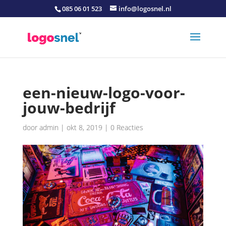
085 06 01 523
info@logosnel.nl
een-nieuw-logo-voor-
jouw-bedrijf
door
admin
|
okt 8, 2019
|
0 Reacties