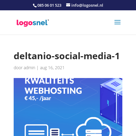
085 06 01 523
info@logosnel.nl
deltanio-social-media-1
door
admin
|
aug 16, 2021