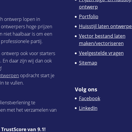
ontwerp
Portfolio
ch ontwerp lopen in
Huisstijl laten ontwerp
h ontwerpers hoge prijzen
n niet haalbaar is om een
Vector bestand laten
 professionele partij.
maken/vectoriseren
Veelgestelde vragen
h ontwerp ook voor starters
 En daar zijn wij dan ook
Sitemap
!
 ontwerpen
opdracht start je
n te vullen.
Volg ons
Facebook
ienstverlening te
LinkedIn
nen met het verzamelen van
TrustScore van 9.1!