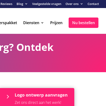
Reviews
Blog
Veelgestelde vragen
Over ons
Contact
erspakket
Diensten
Prijzen
Nu bestellen
urg? Ontdek
Logo ontwerp aanvragen
5
Zet ons direct aan het werk!