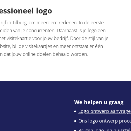
essioneel logo
drijf in Tilburg, om meerdere redenen. In de eerste
eiden van je concurrenten. Daarnaast is je logo een
t visitekaartje voor jouw bedrijf. Door de stijl van je
ite, bij de visitekaartjes en meer ontstaat er één
en dat jouw online doelen behaald worden.
We helpen u graag
Logo ontwerp aanvrage
Ons logo ontwerp proc
Prijzen logo- en huisstijl