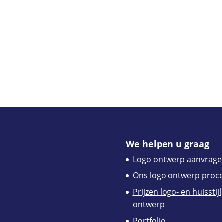
We helpen u graag
Logo ontwerp aanvrage
Ons logo ontwerp proc
Prijzen logo- en huisstijl
ontwerp
Portfolio