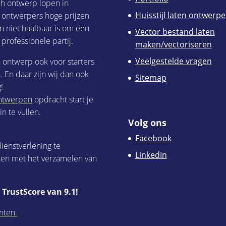
ch ontwerp lopen in
Huisstijl laten ontwerp
h ontwerpers hoge prijzen
n niet haalbaar is om een
Vector bestand laten
 professionele partij.
maken/vectoriseren
Veelgestelde vragen
h ontwerp ook voor starters
 En daar zijn wij dan ook
Sitemap
!
 ontwerpen
opdracht start je
n te vullen.
Volg ons
Facebook
ienstverlening te
LinkedIn
nen met het verzamelen van
TrustScore van 9.1!
nten.