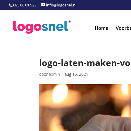
085 06 01 523
info@logosnel.nl
Home
Voorb
logo-laten-maken-v
door
admin
|
aug 16, 2021