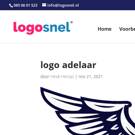
085 06 01 523
info@logosnel.nl
Home
Voorb
logo adelaar
door
Heidi Herojo
|
nov 21, 2021