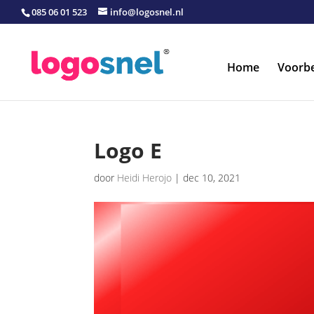
085 06 01 523
info@logosnel.nl
Home
Voorb
Logo E
door
Heidi Herojo
|
dec 10, 2021