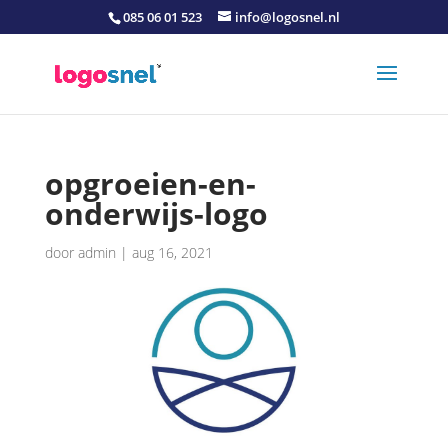
085 06 01 523
info@logosnel.nl
opgroeien-en-
onderwijs-logo
door
admin
|
aug 16, 2021