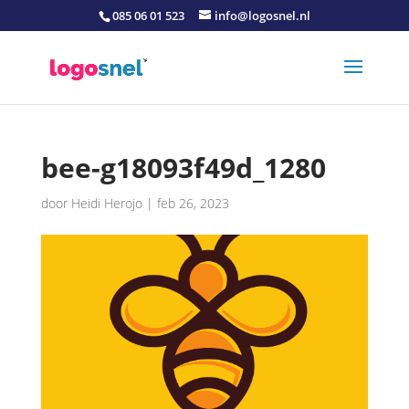
085 06 01 523
info@logosnel.nl
bee-g18093f49d_1280
door
Heidi Herojo
|
feb 26, 2023