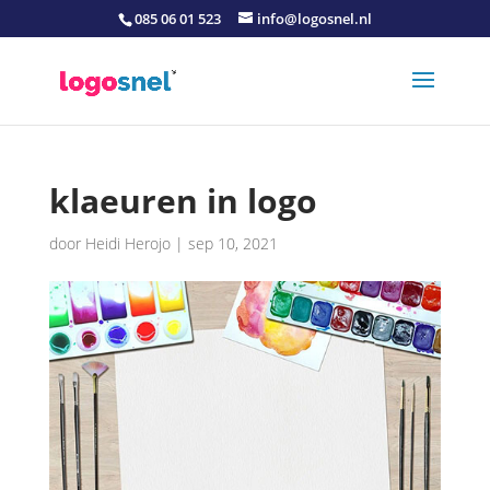
085 06 01 523
info@logosnel.nl
klaeuren in logo
door
Heidi Herojo
|
sep 10, 2021