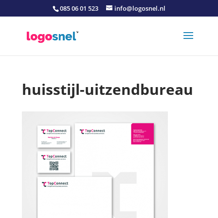
085 06 01 523
info@logosnel.nl
huisstijl-uitzendbureau