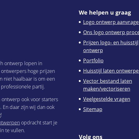
We helpen u graag
Logo ontwerp aanvrage
Ons logo ontwerp proc
Prijzen logo- en huisstijl
ontwerp
Portfolio
ch ontwerp lopen in
Huisstijl laten ontwerp
h ontwerpers hoge prijzen
n niet haalbaar is om een
Vector bestand laten
 professionele partij.
maken/vectoriseren
Veelgestelde vragen
h ontwerp ook voor starters
 En daar zijn wij dan ook
Sitemap
!
 ontwerpen
opdracht start je
n te vullen.
Volg ons