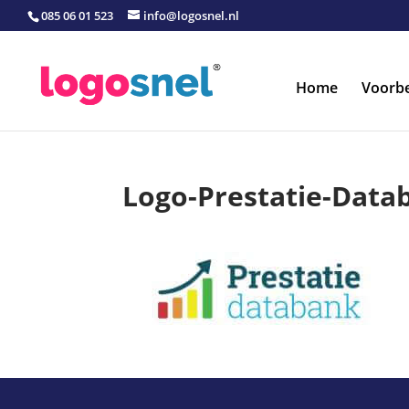
085 06 01 523
info@logosnel.nl
Home
Voorb
Logo-Prestatie-Data