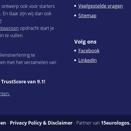
Veelgestelde vragen
h ontwerp ook voor starters
 En daar zijn wij dan ook
Sitemap
!
 ontwerpen
opdracht start je
n te vullen.
Volg ons
Facebook
ienstverlening te
LinkedIn
nen met het verzamelen van
TrustScore van 9.1!
nten.
den
-
Privacy Policy & Disclaimer
- Partner van
15eurologos.