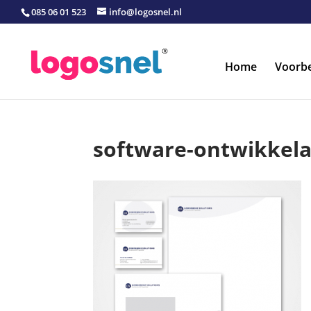
085 06 01 523
info@logosnel.nl
Home
Voorb
software-ontwikkelaa