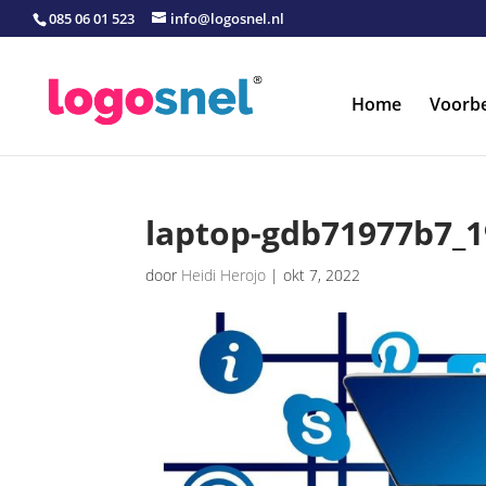
085 06 01 523
info@logosnel.nl
Home
Voorb
laptop-gdb71977b7_1
door
Heidi Herojo
|
okt 7, 2022