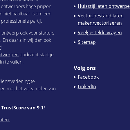
Huisstijl laten ontwerp
h ontwerpers hoge prijzen
n niet haalbaar is om een
Vector bestand laten
 professionele partij.
maken/vectoriseren
Veelgestelde vragen
h ontwerp ook voor starters
 En daar zijn wij dan ook
Sitemap
!
 ontwerpen
opdracht start je
n te vullen.
Volg ons
Facebook
ienstverlening te
LinkedIn
nen met het verzamelen van
TrustScore van 9.1!
nten.